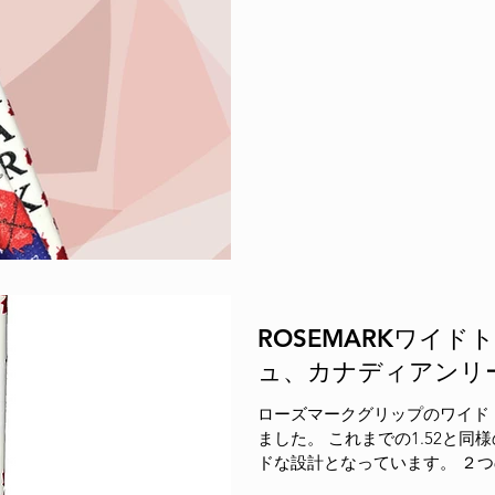
ROSEMARKワイ
ュ、カナディアンリ
ローズマークグリップのワイド
ました。 これまでの1.52と
ドな設計となっています。 ２
す。 ■Rosemark MFS ...