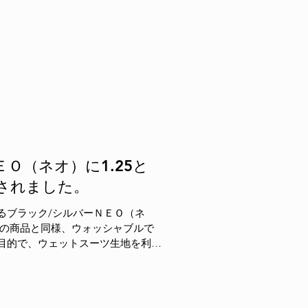
Ｏ（ネオ）に1.25と
プされました。
るブラック/シルバーＮＥＯ（ネ
ズの商品と同様、ウォッシャブルで
目的で、ウェットスーツ生地を利用
多湿、手汗環境でもグリップを維持
ベス...