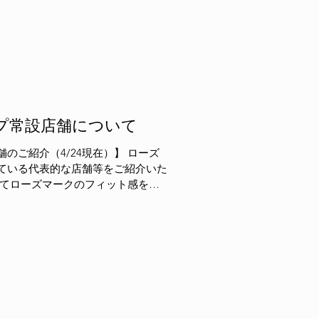
プ常設店舗について
紹介（4/24現在）】 ローズ
ている代表的な店舗等をご紹介いた
クグリップ 東京（飯田橋、神楽坂）